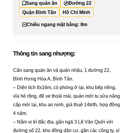
Sang quán ăn
Đường 22
Quận Bình Tân
Hồ Chí Minh
Chiều ngang mặt bằng: 8m
Thông tin sang nhượng:
Cần sang quán ăn và quán nhậu, 1 dường 22,
Bình Hưng Hòa A, Bình Tân.
– Diện tích 8x16m, có phòng ở lại, khu bếp riêng,
vỉa hè rộng, để xe thoải mái, quán mới tu sửa nâng
cấp mới lại, khu an ninh, giá thuê 14tr/th, hợp đồng
4 năm.
– Nằm vị trí đắc địa, gần ngã 3 Lê Văn Quới với
đường số 22, khu đông dân cư, gần các công ty, xí