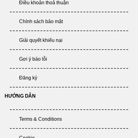
Điều khoản thoả thuận
Chính sách bảo mật
Giải quyết khiếu nại
Gợi ý báo lỗi
Đăng ký
HƯỚNG DẪN
Terms & Conditions
Cookie