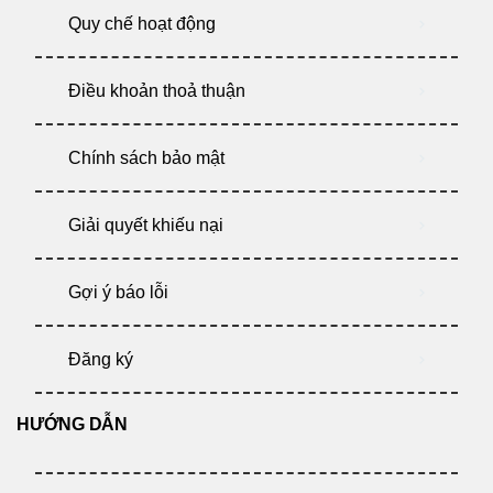
Quy chế hoạt động
Điều khoản thoả thuận
Chính sách bảo mật
Giải quyết khiếu nại
Gợi ý báo lỗi
Đăng ký
HƯỚNG DẪN