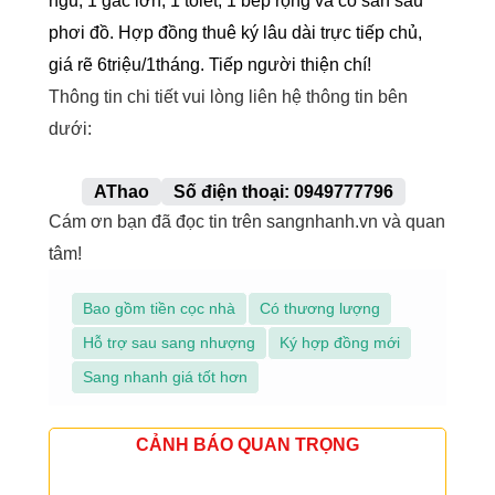
ngủ, 1 gác lớn, 1 tolet, 1 bếp rộng và có sân sau
phơi đồ. Hợp đồng thuê ký lâu dài trực tiếp chủ,
giá rẽ 6triệu/1tháng. Tiếp người thiện chí!
Thông tin chi tiết vui lòng liên hệ thông tin bên
dưới:
AThao
Số điện thoại: 0949777796
Cám ơn bạn đã đọc tin trên sangnhanh.vn và quan
tâm!
Bao gồm tiền cọc nhà
Có thương lượng
Hỗ trợ sau sang nhượng
Ký hợp đồng mới
Sang nhanh giá tốt hơn
CẢNH BÁO QUAN TRỌNG