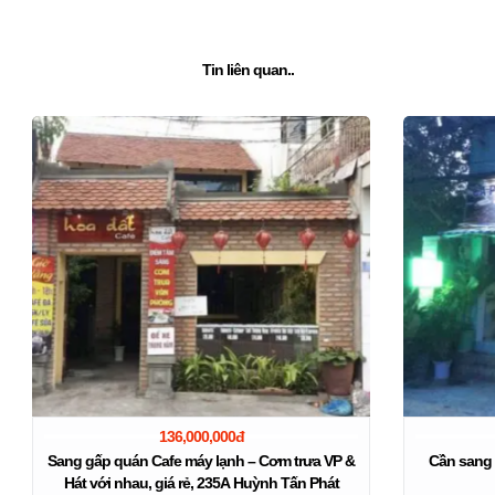
Tin liên quan..
136,000,000đ
Sang gấp quán Cafe máy lạnh – Cơm trưa VP &
Cần sang 
Hát với nhau, giá rẻ, 235A Huỳnh Tấn Phát