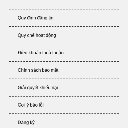
Quy định đăng tin
Quy chế hoạt động
Điều khoản thoả thuận
Chính sách bảo mật
Giải quyết khiếu nại
Gợi ý báo lỗi
Đăng ký