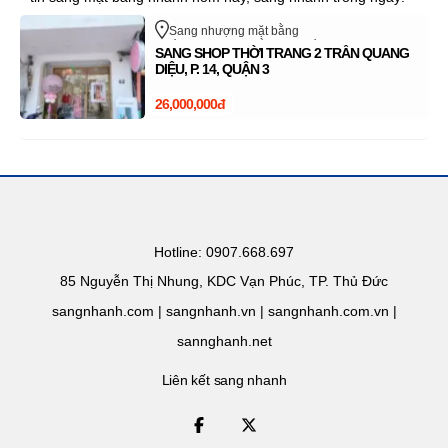
Sang nhượng mặt bằng
Chiều ngang mặt bằng: 4m
Trần Quang Diệu
SANG SHOP THỜI TRANG 2 TRẦN QUANG
Quận 3
Hồ Chí Minh
DIỆU, P. 14, QUẬN 3
26,000,000đ
Hotline: 0907.668.697
85 Nguyễn Thị Nhung, KDC Vạn Phúc, TP. Thủ Đức
sangnhanh.com | sangnhanh.vn | sangnhanh.com.vn |
sannghanh.net
Liên kết sang nhanh