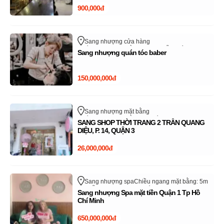
900,000đ
Sang nhượng cửa hàng
Chiều ngang mặt bằng: 5m
Nguyễn Xiển
Sang nhượng quán tóc baber
Quận 9 - TP Thủ Đức
Hồ Chí Minh
150,000,000đ
Sang nhượng mặt bằng
Chiều ngang mặt bằng: 4m
Trần Quang Diệu
SANG SHOP THỜI TRANG 2 TRẦN QUANG
Quận 3
Hồ Chí Minh
DIỆU, P. 14, QUẬN 3
26,000,000đ
Sang nhượng spa
Chiều ngang mặt bằng: 5m
Nguyễn Cư Trinh
Quận 1
Hồ Chí Minh
Sang nhượng Spa mặt tiền Quận 1 Tp Hồ
Chí Minh
650,000,000đ