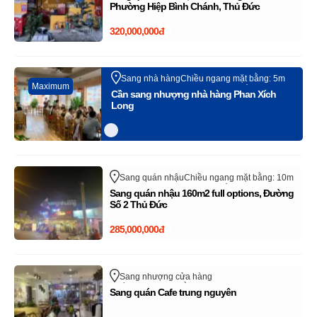
trên sangnhanh.com (Vui lòng bỏ qua tin rao
Phường Hiệp Bình Chánh, Thủ Đức
này)
320,000,000đ
Sang nhà hàng
Chiều ngang mặt bằng: 5m
Maximum
Phan Xích Long
Quận Phú Nhuận
Hồ Chí Minh
Cần sang nhượng nhà hàng Phan Xích
Long
Sang quán nhậu
Chiều ngang mặt bằng: 10m
Quận Thủ Đức - TP Thủ Đức
Hồ Chí Minh
Sang quán nhậu 160m2 full options, Đường
Số 2 Thủ Đức
285,000,000đ
Sang nhượng cửa hàng
Chiều ngang mặt bằng: 7m
Lê Thị Hà
Sang quán Cafe trung nguyên
Huyện Hóc Môn
Hồ Chí Minh