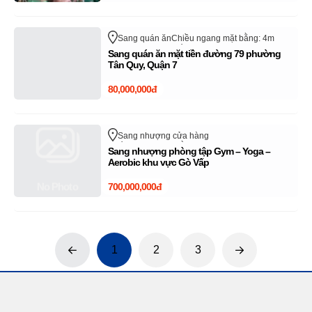
Sang quán ăn
Chiều ngang mặt bằng: 4m
Đường 79
Quận 7
Hồ Chí Minh
Sang quán ăn mặt tiền đường 79 phường
Tân Quy, Quận 7
80,000,000đ
Sang nhượng cửa hàng
Chiều ngang mặt bằng: 12m
Phan Văn Trị
Sang nhượng phòng tập Gym – Yoga –
Quận Gò Vấp
Hồ Chí Minh
Aerobic khu vực Gò Vấp
No Photo
700,000,000đ
1
2
3