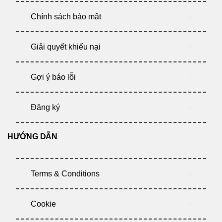
Chính sách bảo mật
Giải quyết khiếu nại
Gợi ý báo lỗi
Đăng ký
HƯỚNG DẪN
Terms & Conditions
Cookie