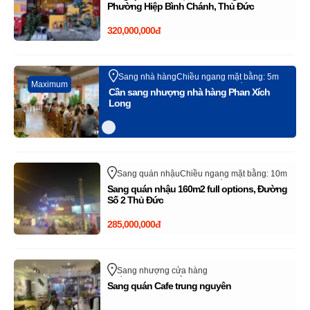
trên sangnhanh.com (Vui lòng bỏ qua tin rao
Phường Hiệp Bình Chánh, Thủ Đức
này)
320,000,000đ
Sang nhà hàng
Chiều ngang mặt bằng: 5m
Maximum
Phan Xích Long
Quận Phú Nhuận
Hồ Chí Minh
Cần sang nhượng nhà hàng Phan Xích
Long
Sang quán nhậu
Chiều ngang mặt bằng: 10m
Quận Thủ Đức - TP Thủ Đức
Hồ Chí Minh
Sang quán nhậu 160m2 full options, Đường
Số 2 Thủ Đức
285,000,000đ
Sang nhượng cửa hàng
Chiều ngang mặt bằng: 7m
Lê Thị Hà
Sang quán Cafe trung nguyên
Huyện Hóc Môn
Hồ Chí Minh