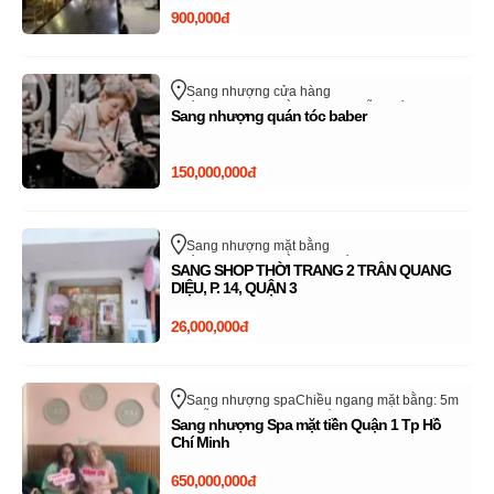
900,000đ
Sang nhượng cửa hàng
Chiều ngang mặt bằng: 5m
Nguyễn Xiển
Sang nhượng quán tóc baber
Quận 9 - TP Thủ Đức
Hồ Chí Minh
150,000,000đ
Sang nhượng mặt bằng
Chiều ngang mặt bằng: 4m
Trần Quang Diệu
SANG SHOP THỜI TRANG 2 TRẦN QUANG
Quận 3
Hồ Chí Minh
DIỆU, P. 14, QUẬN 3
26,000,000đ
Sang nhượng spa
Chiều ngang mặt bằng: 5m
Nguyễn Cư Trinh
Quận 1
Hồ Chí Minh
Sang nhượng Spa mặt tiền Quận 1 Tp Hồ
Chí Minh
650,000,000đ