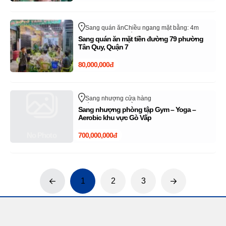
Sang quán ăn
Chiều ngang mặt bằng: 4m
Đường 79
Quận 7
Hồ Chí Minh
Sang quán ăn mặt tiền đường 79 phường
Tân Quy, Quận 7
80,000,000đ
Sang nhượng cửa hàng
Chiều ngang mặt bằng: 12m
Phan Văn Trị
Sang nhượng phòng tập Gym – Yoga –
Quận Gò Vấp
Hồ Chí Minh
Aerobic khu vực Gò Vấp
No Photo
700,000,000đ
1
2
3