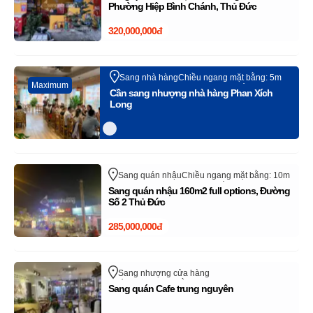
trên sangnhanh.com (Vui lòng bỏ qua tin rao
Phường Hiệp Bình Chánh, Thủ Đức
này)
320,000,000đ
Sang nhà hàng
Chiều ngang mặt bằng: 5m
Maximum
Phan Xích Long
Quận Phú Nhuận
Hồ Chí Minh
Cần sang nhượng nhà hàng Phan Xích
Long
Sang quán nhậu
Chiều ngang mặt bằng: 10m
Quận Thủ Đức - TP Thủ Đức
Hồ Chí Minh
Sang quán nhậu 160m2 full options, Đường
Số 2 Thủ Đức
285,000,000đ
Sang nhượng cửa hàng
Chiều ngang mặt bằng: 7m
Lê Thị Hà
Sang quán Cafe trung nguyên
Huyện Hóc Môn
Hồ Chí Minh