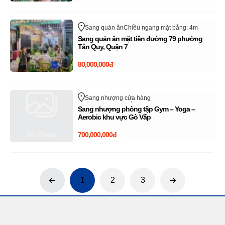
Sang quán ăn
Chiều ngang mặt bằng: 4m
Đường 79
Quận 7
Hồ Chí Minh
Sang quán ăn mặt tiền đường 79 phường
Tân Quy, Quận 7
80,000,000đ
Sang nhượng cửa hàng
Chiều ngang mặt bằng: 12m
Phan Văn Trị
Sang nhượng phòng tập Gym – Yoga –
Quận Gò Vấp
Hồ Chí Minh
Aerobic khu vực Gò Vấp
No Photo
700,000,000đ
1
2
3