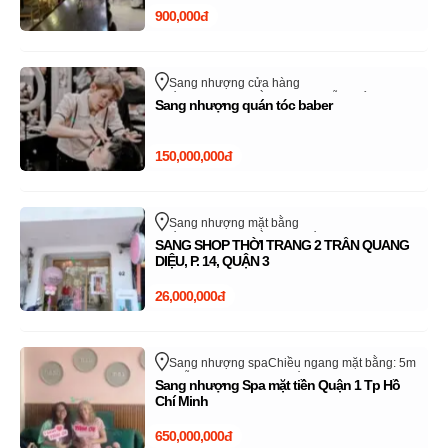
900,000đ
Sang nhượng cửa hàng
Chiều ngang mặt bằng: 5m
Nguyễn Xiển
Sang nhượng quán tóc baber
Quận 9 - TP Thủ Đức
Hồ Chí Minh
150,000,000đ
Sang nhượng mặt bằng
Chiều ngang mặt bằng: 4m
Trần Quang Diệu
SANG SHOP THỜI TRANG 2 TRẦN QUANG
Quận 3
Hồ Chí Minh
DIỆU, P. 14, QUẬN 3
26,000,000đ
Sang nhượng spa
Chiều ngang mặt bằng: 5m
Nguyễn Cư Trinh
Quận 1
Hồ Chí Minh
Sang nhượng Spa mặt tiền Quận 1 Tp Hồ
Chí Minh
650,000,000đ