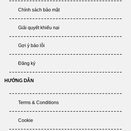
Chính sách bảo mật
Giải quyết khiếu nại
Gợi ý báo lỗi
Đăng ký
HƯỚNG DẪN
Terms & Conditions
Cookie