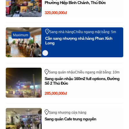
trên sangnhanh.com (Vui lòng bỏ qua tin rao
Phường Hiệp Bình Chánh, Thủ Đức
này)
320,000,000đ
Sang nhà hàng
Chiều ngang mặt bằng: 5m
Maximum
Phan Xích Long
Quận Phú Nhuận
Hồ Chí Minh
Cần sang nhượng nhà hàng Phan Xích
Long
Sang quán nhậu
Chiều ngang mặt bằng: 10m
Quận Thủ Đức - TP Thủ Đức
Hồ Chí Minh
Sang quán nhậu 160m2 full options, Đường
Số 2 Thủ Đức
285,000,000đ
Sang nhượng cửa hàng
Chiều ngang mặt bằng: 7m
Lê Thị Hà
Sang quán Cafe trung nguyên
Huyện Hóc Môn
Hồ Chí Minh