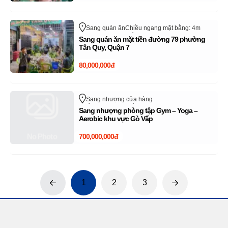
Sang quán ăn
Chiều ngang mặt bằng: 4m
Đường 79
Quận 7
Hồ Chí Minh
Sang quán ăn mặt tiền đường 79 phường
Tân Quy, Quận 7
80,000,000đ
Sang nhượng cửa hàng
Chiều ngang mặt bằng: 12m
Phan Văn Trị
Sang nhượng phòng tập Gym – Yoga –
Quận Gò Vấp
Hồ Chí Minh
Aerobic khu vực Gò Vấp
No Photo
700,000,000đ
1
2
3