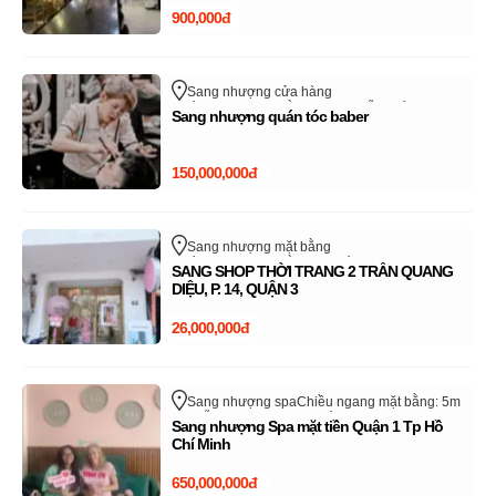
900,000đ
Sang nhượng cửa hàng
Chiều ngang mặt bằng: 5m
Nguyễn Xiển
Sang nhượng quán tóc baber
Quận 9 - TP Thủ Đức
Hồ Chí Minh
150,000,000đ
Sang nhượng mặt bằng
Chiều ngang mặt bằng: 4m
Trần Quang Diệu
SANG SHOP THỜI TRANG 2 TRẦN QUANG
Quận 3
Hồ Chí Minh
DIỆU, P. 14, QUẬN 3
26,000,000đ
Sang nhượng spa
Chiều ngang mặt bằng: 5m
Nguyễn Cư Trinh
Quận 1
Hồ Chí Minh
Sang nhượng Spa mặt tiền Quận 1 Tp Hồ
Chí Minh
650,000,000đ