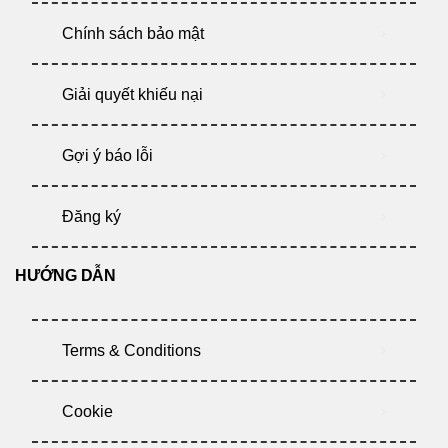
Chính sách bảo mật
Giải quyết khiếu nại
Gợi ý báo lỗi
Đăng ký
HƯỚNG DẪN
Terms & Conditions
Cookie